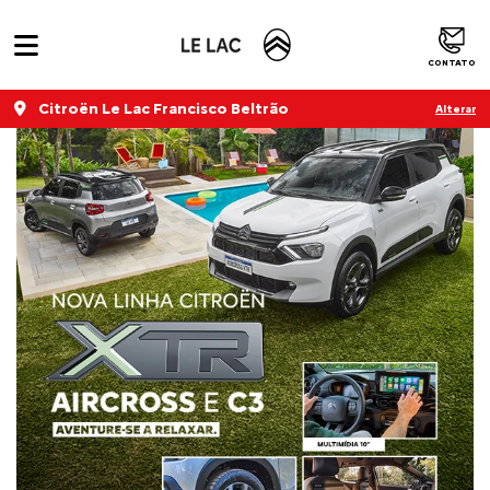
Home
XTR
CONTATO
Citroën Le Lac Francisco Beltrão
Alterar