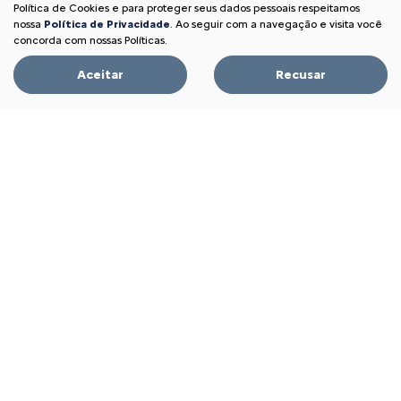
Política de Cookies e para proteger seus dados pessoais respeitamos
nossa
Política de Privacidade
. Ao seguir com a navegação e visita você
PESSOA FÍSICA
concorda com nossas Políticas.
À VISTA POR R$ 119.990,00
Aceitar
Recusar
Garanta o seu
C3
FEEL PLUS 1.0 MT 2026