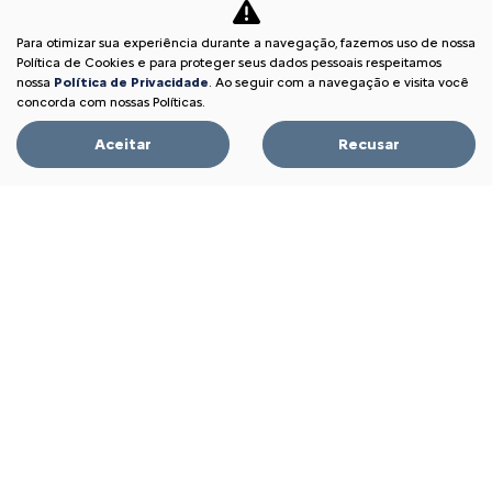
PESSOA FÍSICA
Para otimizar sua experiência durante a navegação, fazemos uso de nossa
De: R$ 117.990,00
Política de Cookies e para proteger seus dados pessoais respeitamos
R$ 112.690,00
nossa
Política de Privacidade
. Ao seguir com a navegação e visita você
concorda com nossas Políticas.
Aceitar
Recusar
Garanta o seu
BASALT
BASALT SHINE TURBO 200 AT 2026