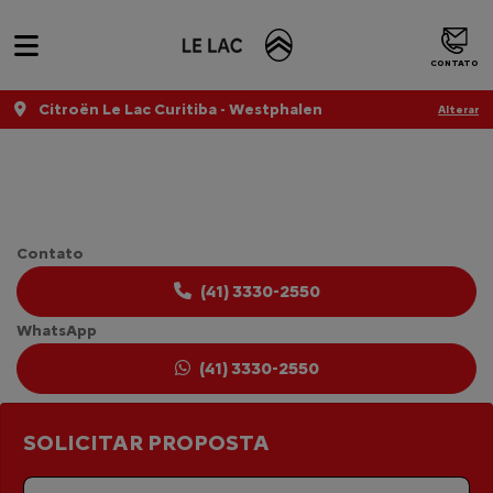
CONTATO
Citroën Le Lac Curitiba - Westphalen
Alterar
CITROËN JUMPY
Contato
(41) 3330-2550
WhatsApp
(41) 3330-2550
SOLICITAR PROPOSTA