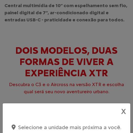
Central multimídia de 10” com espelhamento sem fio,
painel digital de 7”, ar-condicionado digital e
entradas USB-C - praticidade e conexão para todos.
DOIS MODELOS, DUAS
FORMAS DE VIVER A
EXPERIÊNCIA XTR
Descubra o C3 e o Aircross na versão XTR e escolha
qual será seu novo aventureiro urbano.
X
Selecione a unidade mais próxima a você.