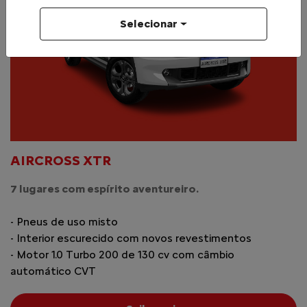
Selecionar
AIRCROSS XTR
7 lugares com espírito aventureiro.
- Pneus de uso misto
- Interior escurecido com novos revestimentos
- Motor 1.0 Turbo 200 de 130 cv com câmbio
automático CVT