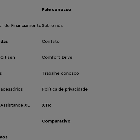
Fale conosco
or de Financiamento
Sobre nós
ndas
Contato
 Citizen
Comfort Drive
s
Trabalhe conosco
 acessórios
Política de privacidade
 Assistance XL
XTR
Comparativo
vos