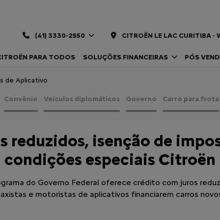
(41) 3330-2550
CITROËN LE LAC CURITIBA 
CITROËN PARA TODOS
SOLUÇÕES FINANCEIRAS
PÓS VEN
s de Aplicativo
Convênio
Veículos diplomáticos
Governo
Carro para frota
s reduzidos, isenção de impo
condições especiais Citroën
grama do Governo Federal oferece crédito com juros reduz
axistas e motoristas de aplicativos financiarem carros novo