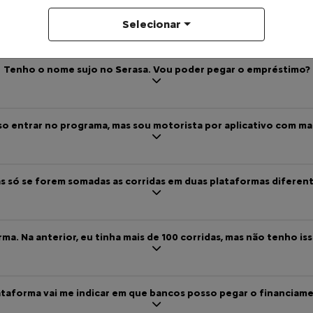
Quais documentos preciso entregar?
Selecionar
Tenho o nome sujo no Serasa. Vou poder pegar o empréstimo?
 entrar no programa, mas sou motorista por aplicativo com mai
as só se forem somadas as corridas em duas plataformas diferen
a. Na anterior, eu tinha mais de 100 corridas, mas não tenho iss
ataforma vai me indicar em que bancos posso pegar o financiam