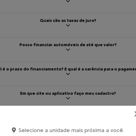
Quais são as taxas de juro?
Posso financiar automóveis de até que valor?
l é o prazo do financiamento? E qual é a carência para o pagame
Em que site ou aplicativo faço meu cadastro?
Eu preciso ter senha gov.br?
Selecione a unidade mais próxima a você.