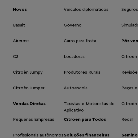
Novos
Veículos diplomáticos
Seguros
Basalt
Governo
Simulad
Aircross
Carro para frota
Pós ve
C3
Locadoras
Citroën
Citroën Jumpy
Produtores Rurais
Revisõe
Citroën Jumper
Autoescola
Peças e
Vendas Diretas
Taxistas e Motoristas de
Citroën
Aplicativo
Pequenas Empresas
Citroën para Todos
Recall
Profissionais autônomos
Soluções financeiras
Semino