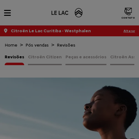
CONTATO
Citroën Le Lac Curitiba - Westphalen
Alterar
Home
Pós vendas
Revisões
Revisões
Citroën Citizen
Peças e acessórios
Citroën Assi