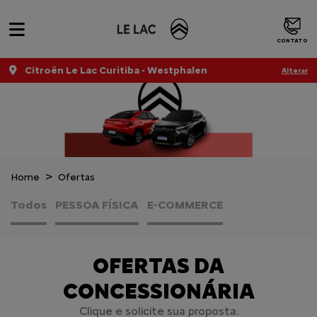
CONTATO
Citroën Le Lac Curitiba - Westphalen
Alterar
Home
Ofertas
Todos
PESSOA FÍSICA
E-COMMERCE
OFERTAS DA
CONCESSIONÁRIA
Clique e solicite sua proposta.