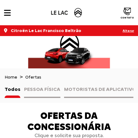
CONTATO
Citroën Le Lac Francisco Beltrão
Alterar
Home
Ofertas
Todos
PESSOA FÍSICA
MOTORISTAS DE APLICATIVO
OFERTAS DA
CONCESSIONÁRIA
Clique e solicite sua proposta.