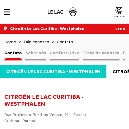
CONTATO
Citroën Le Lac Curitiba - Westphalen
Alterar
Home
Fale conosco
Contato
Contato
Sobre nós
Comfort Drive
Trabalhe conosco
Pol
CITROËN LE LAC CURITIBA - WESTPHALEN
CITROË
CITROËN LE LAC CURITIBA -
WESTPHALEN
Rua Professor Porthos Velozo, 211 - Parolin
Curitiba - Paraná