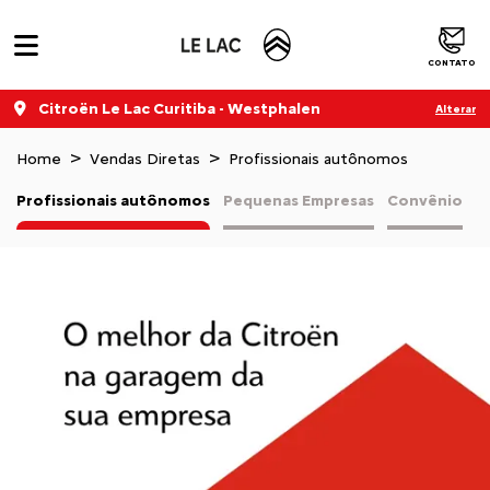
CONTATO
Citroën Le Lac Curitiba - Westphalen
Alterar
Home
Vendas Diretas
Profissionais autônomos
Profissionais autônomos
Pequenas Empresas
Convênio
V