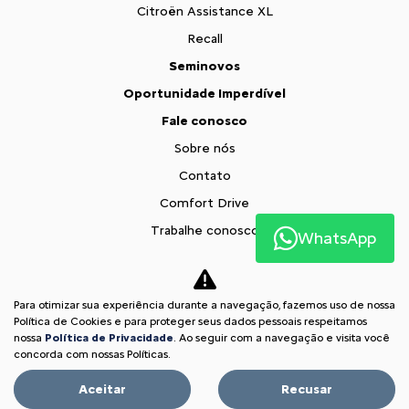
Citroën Assistance XL
Recall
Seminovos
Oportunidade Imperdível
Fale conosco
Sobre nós
Contato
Comfort Drive
Trabalhe conosco
WhatsApp
Política de privacidade
XTR
Para otimizar sua experiência durante a navegação, fazemos uso de nossa
Comparativo
Política de Cookies e para proteger seus dados pessoais respeitamos
nossa
Política de Privacidade
. Ao seguir com a navegação e visita você
Desacelere. Seu bem maior é a vida.
concorda com nossas Políticas.
Aceitar
Recusar
Desenvolvido pela DEALERSPACE ® Direitos Reservados.