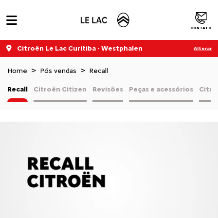
CONTATO
Citroën Le Lac Curitiba - Westphalen
Alterar
Home
Pós vendas
Recall
Recall
Citroën Citizen
Revisões
Peças e acessórios
Citro