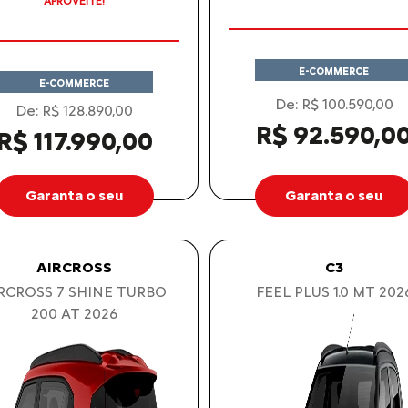
PREÇOS REDUZIDOS
APROVEITE!
APROVEITE!
E-COMMERCE
E-COMMERCE
De: R$ 100.590,00
De: R$ 128.890,00
R$ 92.590,0
R$ 117.990,00
Garanta o seu
Garanta o seu
AIRCROSS
C3
RCROSS 7 SHINE TURBO
FEEL PLUS 1.0 MT 202
200 AT 2026