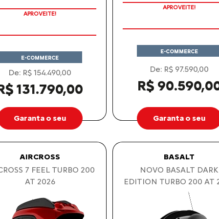
PREÇOS REDUZIDOS
PREÇOS REDUZIDOS
APROVEITE!
APROVEITE!
E-COMMERCE
E-COMMERCE
De: R$ 97.590,00
De: R$ 154.490,00
R$ 90.590,0
R$ 131.790,00
Garanta o seu
Garanta o seu
AIRCROSS
BASALT
CROSS 7 FEEL TURBO 200
NOVO BASALT DARK
AT 2026
EDITION TURBO 200 AT 