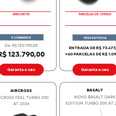
PREÇOS REDUZIDOS
PARCELAS DE 1.099,00
APROVEITE!
E-COMMERCE
PESSOA FÍSICA
De: R$ 130.790,00
ENTRADA DE R$ 73.477
R$ 123.790,00
+60 PARCELAS DE R$ 1.09
Garanta o seu
Garanta o seu
BASALT
AIRCROSS
NOVO BASALT DARK
RCROSS FEEL TURBO 200
EDITION TURBO 200 AT 
AT 2026